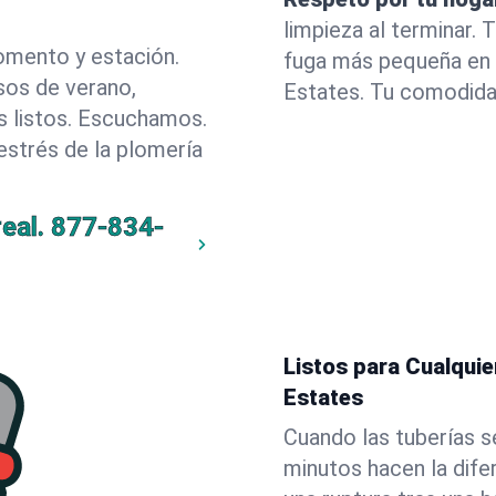
limpieza al terminar.
omento y estación.
fuga más pequeña en l
sos de verano,
Estates. Tu comodida
 listos. Escuchamos.
estrés de la plomería
eal.
877-834-
Listos para Cualquie
Estates
Cuando las tuberías s
minutos hacen la dif