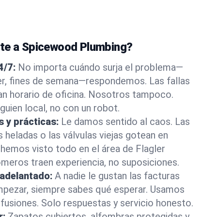
nte a Spicewood Plumbing?
4/7:
No importa cuándo surja el problema—
, fines de semana—respondemos. Las fallas
an horario de oficina. Nosotros tampoco.
guien local, no con un robot.
s y prácticas:
Le damos sentido al caos. Las
s heladas o las válvulas viejas gotean en
emos visto todo en el área de Flagler
meros traen experiencia, no suposiciones.
 adelantado:
A nadie le gustan las facturas
mpezar, siempre sabes qué esperar. Usamos
nfusiones. Solo respuestas y servicio honesto.
r:
Zapatos cubiertos, alfombras protegidas y