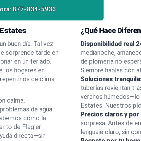
ora:
877-834-5933
 Estates
¿Qué Hace Difere
n buen día. Tal vez
Disponibilidad real 2
e sorprende tarde en
medianoche, amanecer
onar en un feriado.
de plomería no esper
e los hogares en
Siempre hablas con al
repentinos de clima
Soluciones tranquila
tuberías revientan tra
veranos húmedos—lo h
on calma,
Estates. Nuestros plo
 problemas de agua
Precios claros y por
 Sabemos cómo la
sorpresa. Antes de e
ento de Flagler
lenguaje claro, sin co
ayuda directa—sin
Respeto por tu hoga