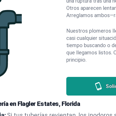
una ruptura tras una h
Otros aparecen lentam
Arreglamos ambos—rá
Nuestros plomeros ll
casi cualquier situac
tiempo buscando o dej
que llegamos listos. 
principio.
Soli
ía en Flagler Estates, Florida
a:
Si tus tuberías revientan, los inodoros