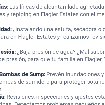
ías:
Las líneas de alcantarillado agrieta
s y repiping en Flagler Estates con el m
idad:
¿Instalando una estufa, secadora o
ra en Flagler Estates y realizamos revis
resión:
¿Baja presión de agua? ¿Mal sabor 
e presión, para que tu familia en Flagler 
e Bombas de Sump:
Prevén inundaciones y
bombas de sumidero para proteger sótanos
s.
ía:
Revisiones, inspecciones y ajustes est
entinas. Detectamos problemas pequeños 