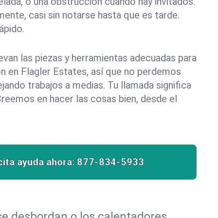
elada, o una obstrucción cuando hay invitados.
ente, casi sin notarse hasta que es tarde.
pido.
evan las piezas y herramientas adecuadas para
ión en Flagler Estates, así que no perdemos
ando trabajos a medias. Tu llamada significa
Creemos en hacer las cosas bien, desde el
cita ayuda ahora:
877-834-5933
 se desbordan o los calentadores