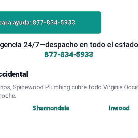
para ayuda:
877-834-5933
gencia 24/7—despacho en todo el estado, 
877-834-5933
ccidental
os, Spicewood Plumbing cubre todo Virginia Occide
noche.
Shannondale
Inwood