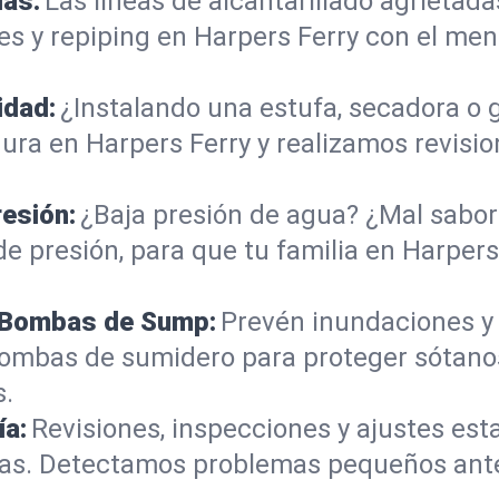
ías:
Las líneas de alcantarillado agrieta
s y repiping en Harpers Ferry con el me
idad:
¿Instalando una estufa, secadora o
ra en Harpers Ferry y realizamos revisio
resión:
¿Baja presión de agua? ¿Mal sabor 
e presión, para que tu familia en Harpers
e Bombas de Sump:
Prevén inundaciones y
bombas de sumidero para proteger sótano
s.
ía:
Revisiones, inspecciones y ajustes es
tinas. Detectamos problemas pequeños an