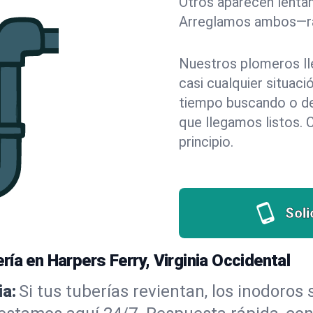
Otros aparecen lentam
Arreglamos ambos—rá
Nuestros plomeros ll
casi cualquier situac
tiempo buscando o dej
que llegamos listos. 
principio.
Soli
ía en Harpers Ferry, Virginia Occidental
a:
Si tus tuberías revientan, los inodoros