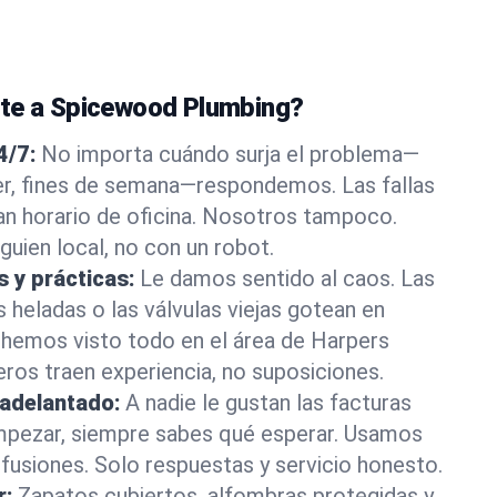
nte a Spicewood Plumbing?
4/7:
No importa cuándo surja el problema—
, fines de semana—respondemos. Las fallas
an horario de oficina. Nosotros tampoco.
guien local, no con un robot.
s y prácticas:
Le damos sentido al caos. Las
s heladas o las válvulas viejas gotean en
emos visto todo en el área de Harpers
ros traen experiencia, no suposiciones.
 adelantado:
A nadie le gustan las facturas
mpezar, siempre sabes qué esperar. Usamos
nfusiones. Solo respuestas y servicio honesto.
r:
Zapatos cubiertos, alfombras protegidas y