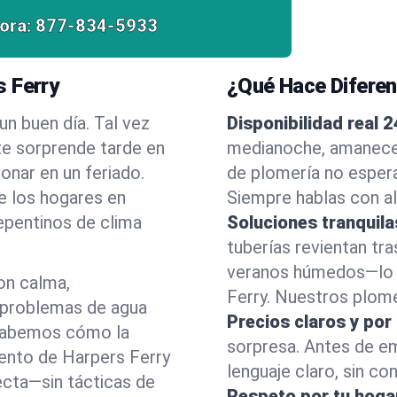
ora:
877-834-5933
s Ferry
¿Qué Hace Difere
n buen día. Tal vez
Disponibilidad real 2
e sorprende tarde en
medianoche, amanecer
onar en un feriado.
de plomería no esper
e los hogares en
Siempre hablas con al
epentinos de clima
Soluciones tranquila
tuberías revientan tra
veranos húmedos—lo h
on calma,
Ferry. Nuestros plome
 problemas de agua
Precios claros y por
 Sabemos cómo la
sorpresa. Antes de e
iento de Harpers Ferry
lenguaje claro, sin co
ecta—sin tácticas de
Respeto por tu hoga