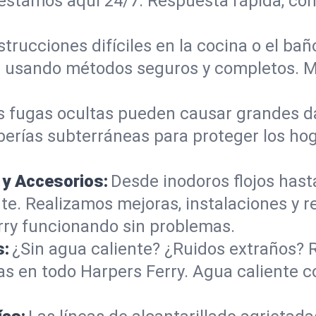
 estamos aquí 24/7. Respuesta rápida, con
trucciones difíciles en la cocina o el b
les usando métodos seguros y completos. 
s fugas ocultas pueden causar grandes d
berías subterráneas para proteger los ho
 y Accesorios:
Desde inodoros flojos hast
. Realizamos mejoras, instalaciones y r
ry funcionando sin problemas.
s:
¿Sin agua caliente? ¿Ruidos extraños? 
s en todo Harpers Ferry. Agua caliente c