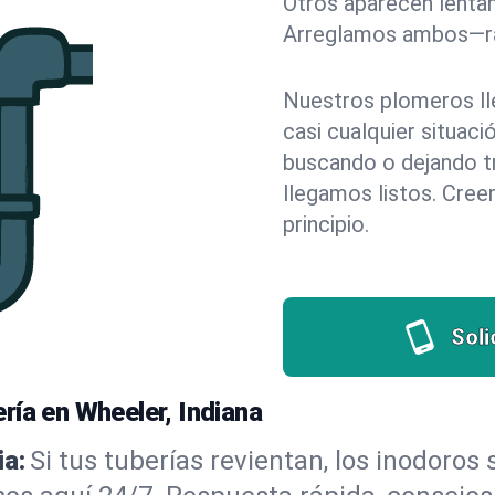
Otros aparecen lentam
Arreglamos ambos—rá
Nuestros plomeros ll
casi cualquier situac
buscando o dejando tr
llegamos listos. Cree
principio.
Soli
ría en Wheeler, Indiana
a:
Si tus tuberías revientan, los inodoros