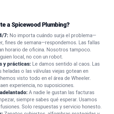
nte a Spicewood Plumbing?
4/7:
No importa cuándo surja el problema—
, fines de semana—respondemos. Las fallas
an horario de oficina. Nosotros tampoco.
guien local, no con un robot.
s y prácticas:
Le damos sentido al caos. Las
s heladas o las válvulas viejas gotean en
emos visto todo en el área de Wheeler.
en experiencia, no suposiciones.
 adelantado:
A nadie le gustan las facturas
mpezar, siempre sabes qué esperar. Usamos
nfusiones. Solo respuestas y servicio honesto.
r:
Zapatos cubiertos, alfombras protegidas y