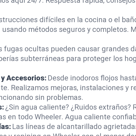
os aquí 24/7. Respuesta rápida, consejos 
trucciones difíciles en la cocina o el b
les usando métodos seguros y completos. 
s fugas ocultas pueden causar grandes d
berías subterráneas para proteger los ho
 y Accesorios:
Desde inodoros flojos hast
. Realizamos mejoras, instalaciones y r
ncionando sin problemas.
s:
¿Sin agua caliente? ¿Ruidos extraños? 
s en todo Wheeler. Agua caliente confia
ías:
Las líneas de alcantarillado agrieta