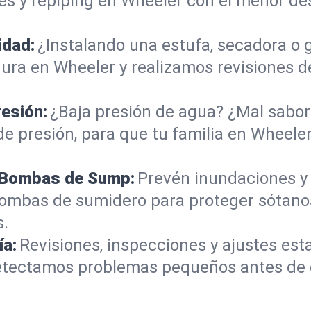
s y repiping en Wheeler con el menor d
idad:
¿Instalando una estufa, secadora o
ra en Wheeler y realizamos revisiones de
resión:
¿Baja presión de agua? ¿Mal sabor 
e presión, para que tu familia en Wheeler
e Bombas de Sump:
Prevén inundaciones y
bombas de sumidero para proteger sótano
s.
ía:
Revisiones, inspecciones y ajustes es
 Detectamos problemas pequeños antes de