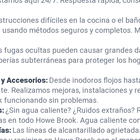
tamos aquí 24/7. Respuesta rápida, conse
trucciones difíciles en la cocina o el b
les usando métodos seguros y completos. 
s fugas ocultas pueden causar grandes d
uberías subterráneas para proteger los h
 y Accesorios:
Desde inodoros flojos hast
. Realizamos mejoras, instalaciones y r
 funcionando sin problemas.
s:
¿Sin agua caliente? ¿Ruidos extraños? 
s en todo Howe Brook. Agua caliente con
ías:
Las líneas de alcantarillado agrieta