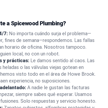
nte a Spicewood Plumbing?
4/7:
No importa cuándo surja el problema—
, fines de semana—respondemos. Las fallas
an horario de oficina. Nosotros tampoco.
guien local, no con un robot.
s y prácticas:
Le damos sentido al caos. Las
s heladas o las válvulas viejas gotean en
hemos visto todo en el área de Howe Brook.
en experiencia, no suposiciones.
 adelantado:
A nadie le gustan las facturas
mpezar, siempre sabes qué esperar. Usamos
nfusiones. Solo respuestas y servicio honesto.
r:
Zapatos cubiertos, alfombras protegidas y