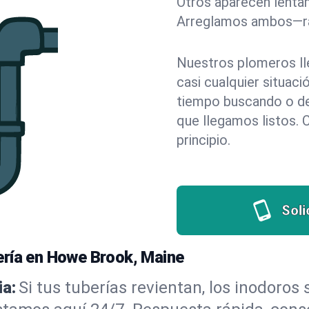
Otros aparecen lentam
Arreglamos ambos—rá
Nuestros plomeros ll
casi cualquier situa
tiempo buscando o dej
que llegamos listos. 
principio.
Soli
ería en Howe Brook, Maine
a:
Si tus tuberías revientan, los inodoros