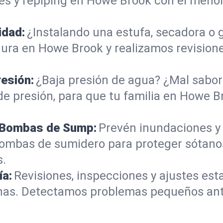
es y repiping en Howe Brook con el meno
idad:
¿Instalando una estufa, secadora o
ura en Howe Brook y realizamos revisione
resión:
¿Baja presión de agua? ¿Mal sabor 
de presión, para que tu familia en Howe B
e Bombas de Sump:
Prevén inundaciones y
bombas de sumidero para proteger sótan
s.
ía:
Revisiones, inspecciones y ajustes es
tinas. Detectamos problemas pequeños a