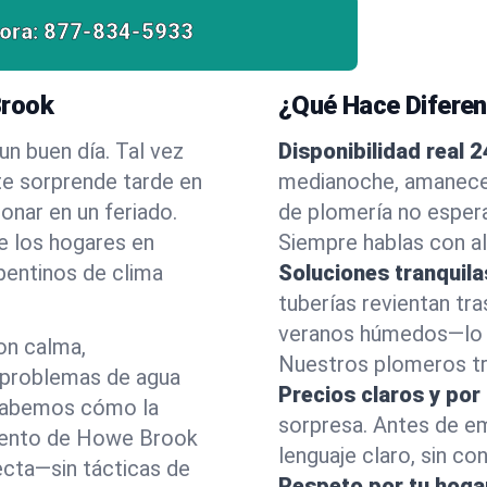
ora:
877-834-5933
Brook
¿Qué Hace Difere
n buen día. Tal vez
Disponibilidad real 2
e sorprende tarde en
medianoche, amanecer
onar en un feriado.
de plomería no esper
e los hogares en
Siempre hablas con al
entinos de clima
Soluciones tranquila
tuberías revientan tra
veranos húmedos—lo 
on calma,
Nuestros plomeros tra
 problemas de agua
Precios claros y por
 Sabemos cómo la
sorpresa. Antes de e
miento de Howe Brook
lenguaje claro, sin co
ecta—sin tácticas de
Respeto por tu hoga