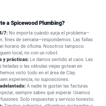
nte a Spicewood Plumbing?
4/7:
No importa cuándo surja el problema—
, fines de semana—respondemos. Las fallas
an horario de oficina. Nosotros tampoco.
guien local, no con un robot.
s y prácticas:
Le damos sentido al caos. Las
s heladas o las válvulas viejas gotean en
emos visto todo en el área de Clay.
en experiencia, no suposiciones.
 adelantado:
A nadie le gustan las facturas
mpezar, siempre sabes qué esperar. Usamos
nfusiones. Solo respuestas y servicio honesto.
r:
Zapatos cubiertos, alfombras protegidas y