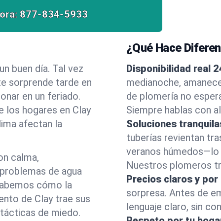
ora:
877-834-5933
¿Qué Hace Difere
n buen día. Tal vez
Disponibilidad real 2
e sorprende tarde en
medianoche, amanecer
onar en un feriado.
de plomería no esper
e los hogares en Clay
Siempre hablas con al
ima afectan la
Soluciones tranquila
tuberías revientan tra
veranos húmedos—lo h
on calma,
Nuestros plomeros tra
 problemas de agua
Precios claros y por
 Sabemos cómo la
sorpresa. Antes de e
ento de Clay trae sus
lenguaje claro, sin co
 tácticas de miedo.
Respeto por tu hoga