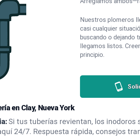
Arreglamos ambos—rá
Nuestros plomeros ll
casi cualquier situac
buscando o dejando tr
llegamos listos. Cree
principio.
Soli
ría en Clay, Nueva York
a:
Si tus tuberías revientan, los inodoros
aquí 24/7. Respuesta rápida, consejos tra