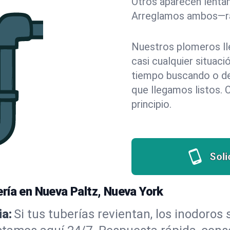
Otros aparecen lentam
Arreglamos ambos—rá
Nuestros plomeros ll
casi cualquier situac
tiempo buscando o dej
que llegamos listos. 
principio.
Soli
ría en Nueva Paltz, Nueva York
a:
Si tus tuberías revientan, los inodoros