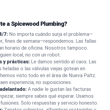
nte a Spicewood Plumbing?
4/7:
No importa cuándo surja el problema—
, fines de semana—respondemos. Las fallas
an horario de oficina. Nosotros tampoco.
guien local, no con un robot.
s y prácticas:
Le damos sentido al caos. Las
s heladas o las válvulas viejas gotean en
emos visto todo en el área de Nueva Paltz.
en experiencia, no suposiciones.
 adelantado:
A nadie le gustan las facturas
mpezar, siempre sabes qué esperar. Usamos
nfusiones. Solo respuestas y servicio honesto.
r:
Zapatos cubiertos, alfombras protegidas y