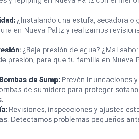
s y repiping en Nueva Paltz con el meno
idad:
¿Instalando una estufa, secadora o
ra en Nueva Paltz y realizamos revisione
resión:
¿Baja presión de agua? ¿Mal sabor 
e presión, para que tu familia en Nueva P
e Bombas de Sump:
Prevén inundaciones y
bombas de sumidero para proteger sótano
s.
ía:
Revisiones, inspecciones y ajustes es
tinas. Detectamos problemas pequeños an