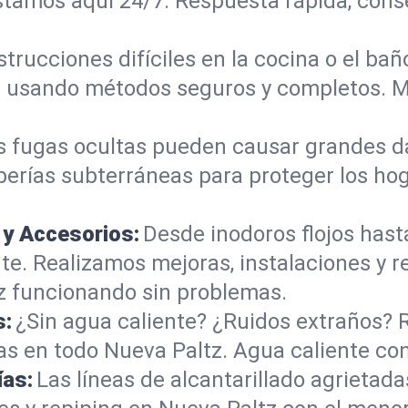
stamos aquí 24/7. Respuesta rápida, conse
trucciones difíciles en la cocina o el b
les usando métodos seguros y completos. 
s fugas ocultas pueden causar grandes d
berías subterráneas para proteger los ho
 y Accesorios:
Desde inodoros flojos hast
. Realizamos mejoras, instalaciones y r
z funcionando sin problemas.
s:
¿Sin agua caliente? ¿Ruidos extraños? 
s en todo Nueva Paltz. Agua caliente con
ías:
Las líneas de alcantarillado agrieta