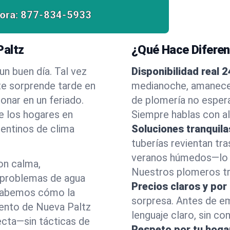
ora:
877-834-5933
Paltz
¿Qué Hace Difere
n buen día. Tal vez
Disponibilidad real 2
e sorprende tarde en
medianoche, amanecer
onar en un feriado.
de plomería no esper
e los hogares en
Siempre hablas con al
entinos de clima
Soluciones tranquila
tuberías revientan tra
veranos húmedos—lo h
on calma,
Nuestros plomeros tra
 problemas de agua
Precios claros y por
 Sabemos cómo la
sorpresa. Antes de e
iento de Nueva Paltz
lenguaje claro, sin co
ecta—sin tácticas de
Respeto por tu hoga