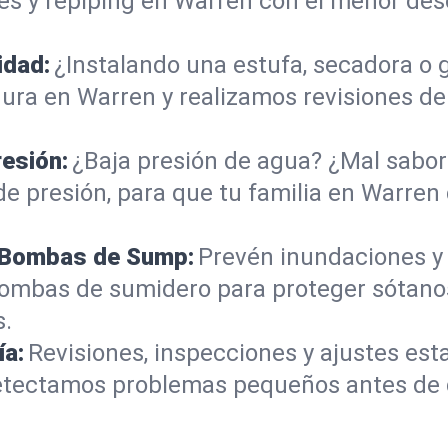
s y repiping en Warren con el menor de
idad:
¿Instalando una estufa, secadora o
ra en Warren y realizamos revisiones de 
resión:
¿Baja presión de agua? ¿Mal sabor 
e presión, para que tu familia en Warren 
e Bombas de Sump:
Prevén inundaciones y
bombas de sumidero para proteger sótano
s.
ía:
Revisiones, inspecciones y ajustes es
 Detectamos problemas pequeños antes de