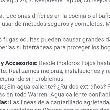
s aquí 24/7. Respuesta rápida, consejos 
trucciones difíciles en la cocina o el b
les usando métodos seguros y completos. 
s fugas ocultas pueden causar grandes d
berías subterráneas para proteger los ho
 y Accesorios:
Desde inodoros flojos hast
. Realizamos mejoras, instalaciones y r
cionando sin problemas.
s:
¿Sin agua caliente? ¿Ruidos extraños? 
s en todo Warren. Agua caliente confiab
ías:
Las líneas de alcantarillado agrieta