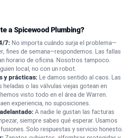
nte a Spicewood Plumbing?
4/7:
No importa cuándo surja el problema—
, fines de semana—respondemos. Las fallas
an horario de oficina. Nosotros tampoco.
guien local, no con un robot.
s y prácticas:
Le damos sentido al caos. Las
s heladas o las válvulas viejas gotean en
emos visto todo en el área de Warren.
en experiencia, no suposiciones.
 adelantado:
A nadie le gustan las facturas
mpezar, siempre sabes qué esperar. Usamos
nfusiones. Solo respuestas y servicio honesto.
r:
Zapatos cubiertos, alfombras protegidas y