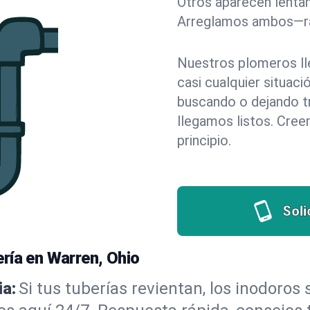
Otros aparecen lentam
Arreglamos ambos—rá
Nuestros plomeros ll
casi cualquier situac
buscando o dejando tr
llegamos listos. Cree
principio.
Soli
ría en Warren, Ohio
a:
Si tus tuberías revientan, los inodoros