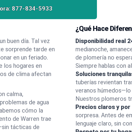
ora:
877-834-5933
¿Qué Hace Difere
n buen día. Tal vez
Disponibilidad real 2
e sorprende tarde en
medianoche, amanecer
onar en un feriado.
de plomería no esper
e los hogares en
Siempre hablas con al
os de clima afectan
Soluciones tranquila
tuberías revientan tra
veranos húmedos—lo h
on calma,
Nuestros plomeros tra
 problemas de agua
Precios claros y por
 Sabemos cómo la
sorpresa. Antes de e
iento de Warren trae
lenguaje claro, sin co
sin tácticas de
Respeto por tu hoga